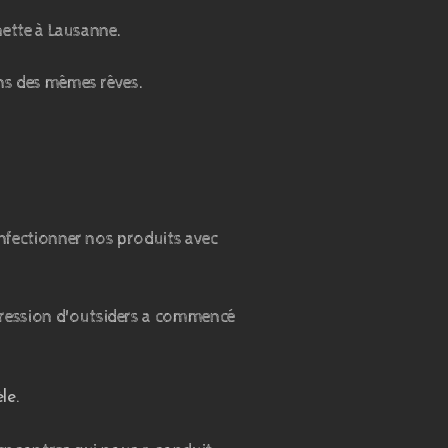
nette à Lausanne.
ns des mêmes rêves.
nfectionner nos produits avec
progression d'outsiders a commencé
dèle.