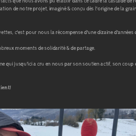
ts que nous avons pu établir dans ce cadre la cascade de r
ion de notre projet, imaginé & conçu dès l'origine de la graine 
ttes, c'est pour nous la récompense d'une dizaine d'années d
ombreux moments de solidarité & de partage.
 qui jusqu'ici a cru en nous par son soutien actif, son cou
tient!