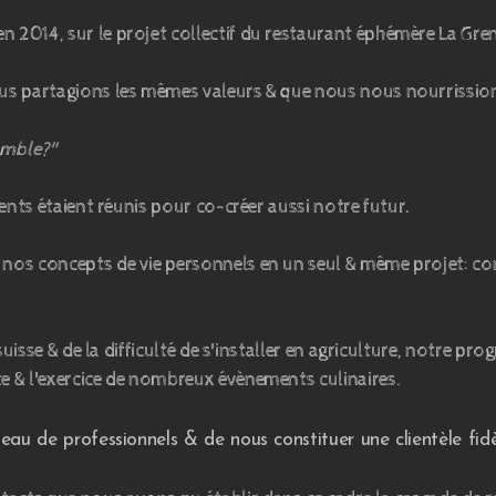
2014, sur le projet collectif du restaurant éphémère La Gre
us partagions les mêmes valeurs & que nous nous nourrissio
semble?"
ents étaient réunis pour co-créer aussi notre futur.
os concepts de vie personnels en un seul & même projet: co
 suisse & de la difficulté de s'installer en agriculture, notre 
 & l'exercice de nombreux évènements culinaires
.
seau de professionnels & de nous constituer une clientèle fi