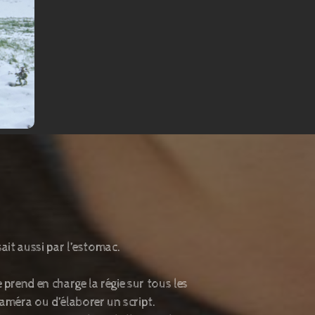
sait aussi par l’estomac.
 prend en charge la régie sur tous les
caméra ou d’élaborer un script.