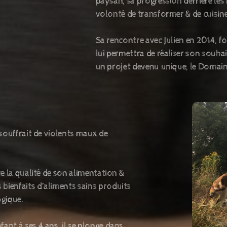
paysan, sa progression derrière les f
volonté de transformer & de cuisin
Sa rencontre avec Julien en 2014, f
lui permettra de réaliser son souh
un projet devenu unique, le Domain
n souffrait de violents maux de
tre la qualité de son alimentation &
 bienfaits d’aliments sains produits
logique.
fant à ses 4 ans, il se plonge dans