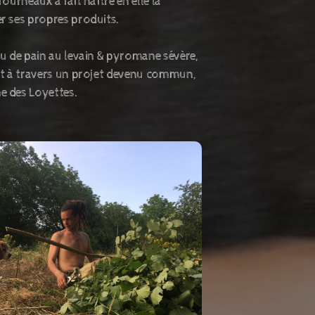
ourneaux a fait naître en elle la
er ses propres produits.
ou de pain au levain & pyromane sévère,
ait à travers un projet devenu commun,
e des Loyettes.