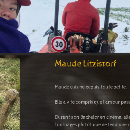
Maude Litzistorf
Maude cuisine depuis toute petite.
Elle a vite compris que l’amour pas
Durant son Bachelor en cinéma, elle
tournages plutôt que de tenir une 