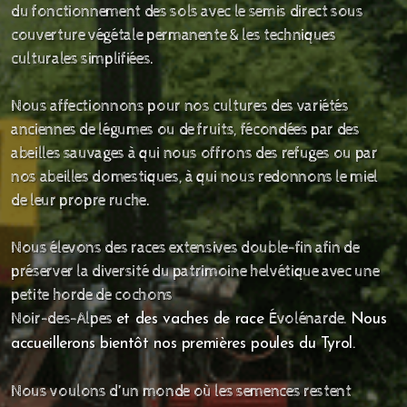
du fonctionnement des sols avec le semis direct sous
couverture végétale permanente & les techniques
culturales simplifiées.
Nous affectionnons pour nos cultures des variétés
anciennes de légumes ou de fruits, fécondées par des
abeilles sauvages à qui nous offrons des refuges ou par
nos abeilles domestiques, à qui nous redonnons le miel
de leur propre ruche.
Nous élevons des races extensives double-fin afin de
préserver la diversité du patrimoine helvétique avec une
petite horde de cochons
Noir-des-Alpes
Évolénarde
.
et des vaches de race
Nous
accueillerons bientôt nos premières poules du Tyrol.
Nous voulons d’un monde où les semences restent