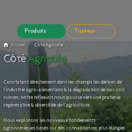
Produits
Traiteur
Accueil
Côté Agricole
Côté
Agricole
Constatant directement dans les champs les dérives de
l’industrie agro-alimentaire & la dégradation de nos sols
suisses, notre réflexion nous pousse vers une pratique
régénérative & diversifiée de l’agriculture.
Nous explorons les nouveaux fondements
agronomiques basés sur des connaissances plus élargies