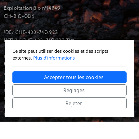
Exploitation Bio n°14849
CH-BIO-006
IDE/ CHE-422-740.923
N°TVA/ CHE-422-740.923 TVA
Ce site peut utiliser des cookies et des scripts
Contact
externes.
Plus d'informations
Menu principal
Accueil
Accepter tous les cookies
Histoire
Réglages
Côté transformation
Côté agricole
Rejeter
Nos diffuseurs
Live
Légal